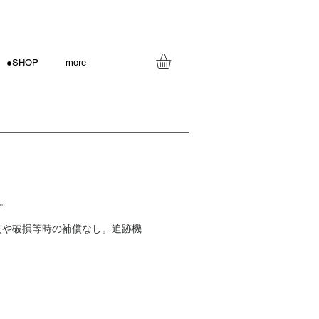
●SHOP
more
。
紛失や破損等時の補償なし。追跡機