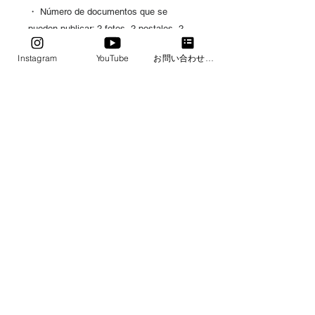
・ Número de documentos que se
pueden publicar: 2 fotos, 2 postales, 2
memorandos y 2 papel de copia
Instagram
YouTube
お問い合わせフォーム
・Tamaño: 66 mm x 66 mm x 13,4 mm
・Peso: 19 g
・Color: azul menta
​TODOS LOS
COLORES AZULES
TIENDA
​Preguntas frecuentes
SOBRE