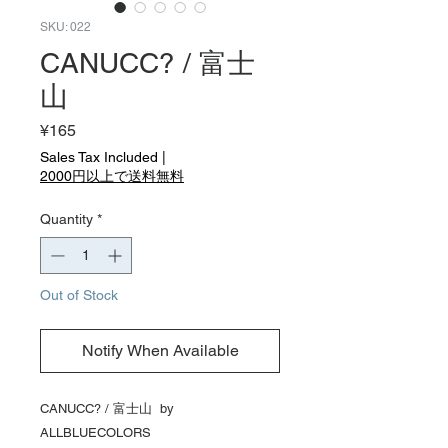
SKU: 022
CANUCC? / 富士
山
Price
¥165
Sales Tax Included
|
2000円以上で送料無料
Quantity
*
Out of Stock
Notify When Available
CANUCC? / 富士山 by
ALLBLUECOLORS