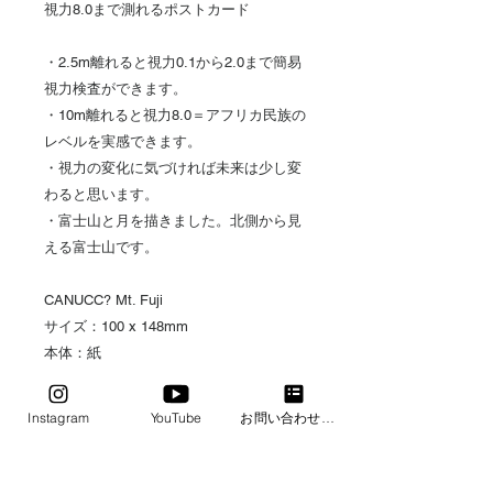
視力8.0まで測れるポストカード
・2.5m離れると視力0.1から2.0まで簡易
視力検査ができます。
・10m離れると視力8.0＝アフリカ民族の
レベルを実感できます。
・視力の変化に気づければ未来は少し変
わると思います。
・富士山と月を描きました。北側から見
える富士山です。
CANUCC? Mt. Fuji
サイズ：100 x 148mm
本体：紙
袋：OPP
Made in JAPAN
Instagram
YouTube
お問い合わせフォーム
・画面で見た色合いと若干異なる場合が
ございます。予めご了承下さい。